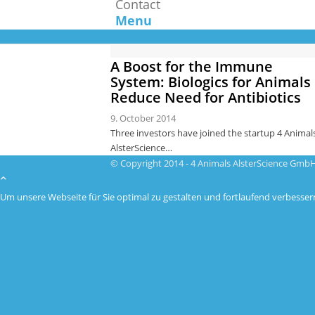
Contact
Menu
A Boost for the Immune
System: Biologics for Animals
Reduce Need for Antibiotics
9. October 2014
Three investors have joined the startup 4 Animal
AlsterScience…
© Copyright 2014 - 4 Animals AlsterScience Gmb
Um unsere Webseite für Sie optimal zu gestalten und fortlaufend verbess