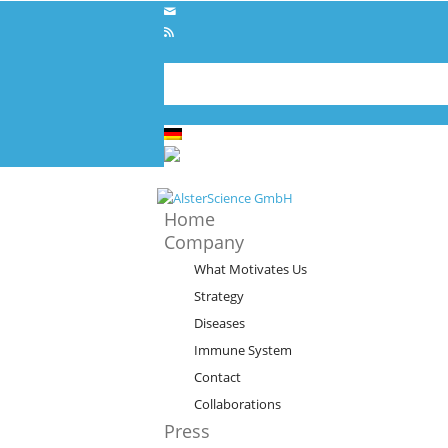
Contact
Imprint
Deutsch
German
de
English
English
en
Home
Company
What Motivates Us
Strategy
Diseases
Immune System
Contact
Collaborations
Press